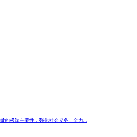
极端主要性，强化社会义务，全力...