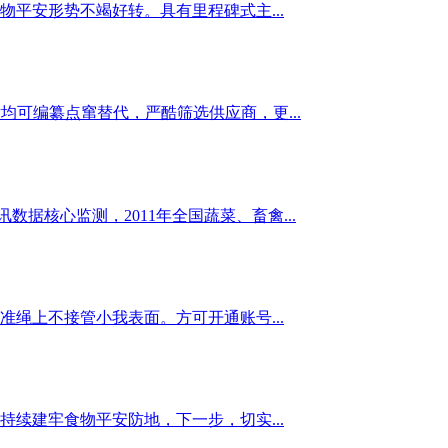
安形势不竭好转。具有里程碑式主...
可编纂点窜替代，严酷筛选供应商，更...
核心监测，2011年全国蔬菜、畜禽...
绳上不接管小我表面。方可开通账号...
建牢食物平安防地，下一步，切实...