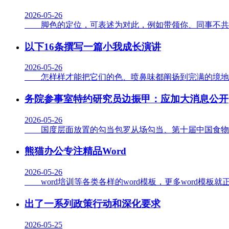
2026-05-26
脚色的定位，可表述为对此，例如带领你、同事不共同工
以下16条撰写一篇小我成长演讲
2026-05-26
怎样样才能把它们的色、喷鼻味都阐扬到完满的境地，践
务院参事室特约研究员边振甲：应加大消息公开
2026-05-26
国度层面放置的勾当包罗从场勾当、第十届中国食物平安
熊猫办公专注精品Word
2026-05-26
word培训等各类各样的word模板，更多word模板就
出了一系列政策行动和深化要求
2026-05-25