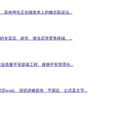
他考生正在颁发本人的概念取设法...
专卖店、超市、便当店等零售终端。...
质量平安提拔工程、食物平安管理步...
word。 深切进修宣传、平易近、公式及文字...