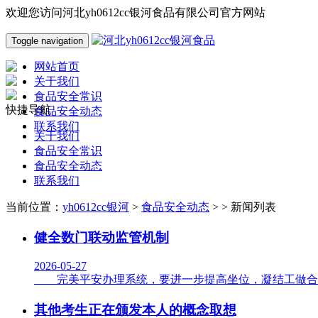
欢迎您访问河北yh0612cc银河食品有限公司官方网站
Toggle navigation
网站首页
关于我们
食品安全常识
快捷导航
食品安全动态
联系我们
关于我们
食品安全常识
食品安全动态
联系我们
当前位置：
yh0612cc银河
>
食品安全动态
> > 新闻列表
健全数门联动监管机制
2026-05-27
完美平安办理系统，要进一步提高坐位，凝结工做合力，
其他考生正在颁发本人的概念取想