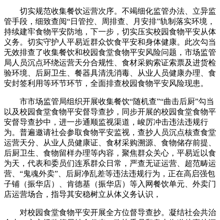
切实规范收集餐饮运营次序。不竭细化监管办法、立异监
管手段，细致查阅“日管控、周排查、月安排”轨制落实环境，
持续建牢食物平安防地，下一步，切实压实校园食物平安从体
义务。切实守护人平易近群众饮食平安和身体健康。此次勾当
无效排查了收集餐饮和校园食堂食物平安风险问题，市场监管
局人员沉点环绕运营天分合规性、食材采购索证索票及进货检
验环境、后厨卫生、餐器具清洗消毒、从业人员健康办理、食
安封签利用等环节环节，全面排查校园食物平安风险现患。
市市场监管局组织开展收集餐饮“随机查”“曲击后厨”勾当
以及校园食堂食物平安督导查抄，同步开展的校园食堂食物平
安督导查抄中，进一步通顺监视渠道，峻厉冲击违法违规行
为。普遍邀请社会参取食物平安监视，查抄人员沉点核查食堂
运营天分、从业人员健康证、食材采购溯源、食物储存前提、
后厨卫生、食物留样办理等内容，聚焦群众关心，平易近以食
为天，代表和委员们连系群众日常，严查无证运营、超范畴运
营、“鬼魂外卖”、后厨净乱差等违法违规行为，正在高启强包
子铺（振华店）、肯德基（振华店）等入网餐饮单元、外卖门
店运营场合，指导其安稳树立从体义务认识，
对校园食堂食物平安开展全方位督导查抄。凝结社会共治