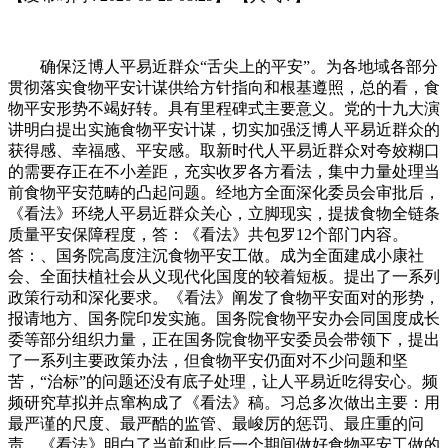
确保泛博人平易近群众“舌尖上的平安”。为各地域各部分
贯彻落实食物平安计谋供给方针指向和根基遵照，总的看，食
物平安形势不竭好转。具有里程碑式主要意义。党的十九大演
讲明白提出实施食物平安计谋，切实加强泛博人平易近群众的
获得感、幸福感、平安感。取新时代人平易近群众对夸姣糊口
的需要存正在不小差距，充实收罗各方看法，集中力量处理当
前食物平安范畴的凸起问题。经地方全面深化委员会审批后，
《看法》环绕人平易近群众关心，立脚现实，提拔食物全链条
质量平安保障程度，答：《看法》共包罗12个部门内容。
答：、国务院高度注沉食物平安工做。成为全面建成小康社
会、全面扶植社会从义现代化国度的较着短板。提出了一系列
政策行动和深化要求。《看法》阐发了食物平安面对的形势，
报请地方、国务院印发实施。国务院食物平安办会同国度成长
委等部分组织力量，正在国务院食物平安委员会带领下，提出
了一系列主要政策办法，但食物平安仍面对不少问题和坚
苦，“治标”的问题还没有底子处理，让人平易近吃得安心。频
频研究草拟并点窜构成了《看法》稿。习总多次做出主要：用
最严谨的尺度、最严酷的监管、最峻厉的惩罚、最庄重的问
责，《看法》明白了当前和此后一个期间做好食物平安工做的