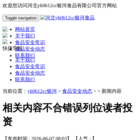
欢迎您访问河北yh0612cc银河食品有限公司官方网站
Toggle navigation
网站首页
关于我们
食品安全常识
快捷导航
食品安全动态
联系我们
关于我们
食品安全常识
食品安全动态
联系我们
当前位置：
yh0612cc银河
>
食品安全动态
> > 新闻内容
相关内容不合错误列位读者投
资
【发布时间 : 2026-06-07 08:03】 【人气 :
】