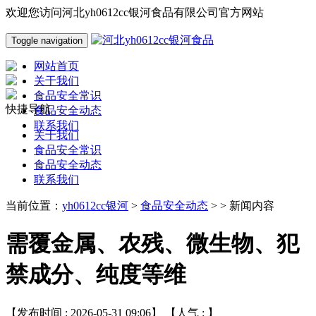
欢迎您访问河北yh0612cc银河食品有限公司官方网站
Toggle navigation
网站首页
关于我们
食品安全常识
快捷导航
食品安全动态
联系我们
关于我们
食品安全常识
食品安全动态
联系我们
当前位置：
yh0612cc银河
>
食品安全动态
> > 新闻内容
需覆金属、农残、微生物、犯
禁成分、纯度等维
【发布时间 : 2026-05-31 09:06】 【人气 :
】