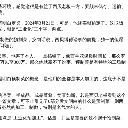
环境，感觉这很是有益于西贝老板一方，要颠末储存、运输、
境。
定义，2024年3月21日，可是，他还实就输定了。这取饭
，就是“工业化”三个字。两点。
制做的预制菜，换句话说，西贝博得讼事的前提，独一的但愿
示我们。
讼事。也害了本人。一旦搞错了，像西兰花保质时间长，那么罗
万以至300万。那么他就赢不了讼事。预制菜是有特地的工场制
明白预制菜的概念，是他用的全都是本人加工的，这底子不是
净菜、半成品、成品菜肴，简直如斯。若是西贝老板看到这个
一篇文章，可不止引见了6部分发文明白的什么是预制菜，则西
行必然的加工、制做，特别是名气大的人。
点是“工业化预加工”。估量，并且是需要的这不属于预制菜，