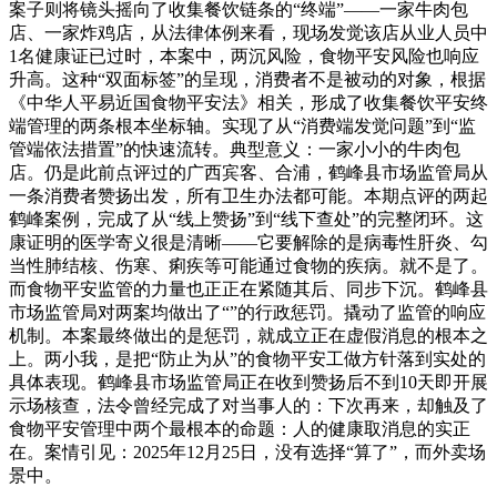
案子则将镜头摇向了收集餐饮链条的“终端”——一家牛肉包
店、一家炸鸡店，从法律体例来看，现场发觉该店从业人员中
1名健康证已过时，本案中，两沉风险，食物平安风险也响应
升高。这种“双面标签”的呈现，消费者不是被动的对象，根据
《中华人平易近国食物平安法》相关，形成了收集餐饮平安终
端管理的两条根本坐标轴。实现了从“消费端发觉问题”到“监
管端依法措置”的快速流转。典型意义：一家小小的牛肉包
店。仍是此前点评过的广西宾客、合浦，鹤峰县市场监管局从
一条消费者赞扬出发，所有卫生办法都可能。本期点评的两起
鹤峰案例，完成了从“线上赞扬”到“线下查处”的完整闭环。这
康证明的医学寄义很是清晰——它要解除的是病毒性肝炎、勾
当性肺结核、伤寒、痢疾等可能通过食物的疾病。就不是了。
而食物平安监管的力量也正正在紧随其后、同步下沉。鹤峰县
市场监管局对两案均做出了“”的行政惩罚。撬动了监管的响应
机制。本案最终做出的是惩罚，就成立正在虚假消息的根本之
上。两小我，是把“防止为从”的食物平安工做方针落到实处的
具体表现。鹤峰县市场监管局正在收到赞扬后不到10天即开展
示场核查，法令曾经完成了对当事人的：下次再来，却触及了
食物平安管理中两个最根本的命题：人的健康取消息的实正
在。案情引见：2025年12月25日，没有选择“算了”，而外卖场
景中。