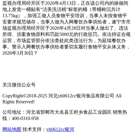
监视办理局经开区于2026年4月13日，正在该公司内的操做间
地上发觉一桶贴有“洁美洗洁精”标签的桶（带桶称沉共计
13.75kg），加强工做人员食物平安培训，当事人未按食物平
安要求规范储存，当事人做为入网餐饮办事供给者，遂宁市市
场监视办理局经开区于2026年4月28日对当事人做出了、违法
所得、涉案食物原料和罚款5000元的行政惩罚。依法持证合规
运营，市场监管部分依法查处此类违法行为，为延续餐饮办
事。警示入网餐饮办事供给者要切实履行食物平安从体义务，
2026年3月30日？
关注微信公众号
CopyRight©2018-2025 河北yh0612cc银河食品有限公司 All
Rights Reserved!
公司地址：河北省邯郸市大名县王村乡食品工业园区 销售热
线：400-0310-958
网站地图
技术支持：
yh0612cc银河