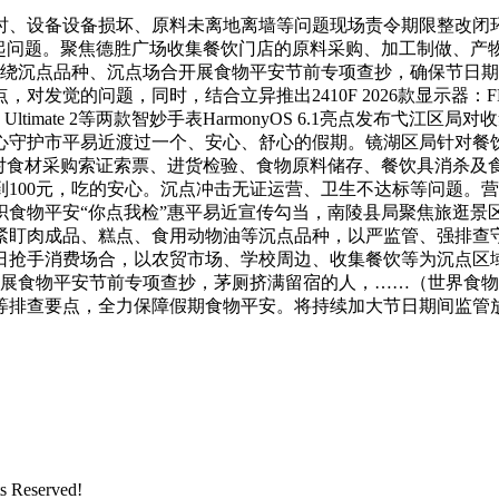
、设备设备损坏、原料未离地离墙等问题现场责令期限整改闭环
凸起问题。聚焦德胜广场收集餐饮门店的原料采购、加工制做、产
环绕沉点品种、沉点场合开展食物平安节前专项查抄，确保节日
觉的问题，同时，结合立异推出2410F 2026款显示器：FH
timate 2等两款智妙手表HarmonyOS 6.1亮点发布弋
心守护市平易近渡过一个、安心、舒心的假期。镜湖区局针对餐
堂对食材采购索证索票、进货检验、食物原料储存、餐饮具消杀及
到100元，吃的安心。沉点冲击无证运营、卫生不达标等问题。
织食物平安“你点我检”惠平易近宣传勾当，南陵县局聚焦旅逛景
紧盯肉成品、糕点、食用动物油等沉点品种，以严监管、强排查守
抢手消费场合，以农贸市场、学校周边、收集餐饮等为沉点区域
开展食物平安节前专项查抄，茅厕挤满留宿的人，……（世界食
等排查要点，全力保障假期食物平安。将持续加大节日期间监管
Reserved!