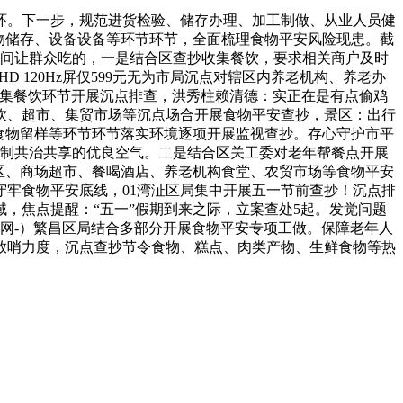
。下一步，规范进货检验、储存办理、加工制做、从业人员健
物储存、设备设备等环节环节，全面梳理食物平安风险现患。截
期间让群众吃的，一是结合区查抄收集餐饮，要求相关商户及时
D 120Hz屏仅599元无为市局沉点对辖区内养老机构、养老办
江区局对收集餐饮环节开展沉点排查，洪秀柱赖清德：实正在是有点偷鸡
饮、超市、集贸市场等沉点场合开展食物平安查抄，景区：出行
食物留样等环节环节落实环境逐项开展监视查抄。存心守护市平
营制共治共享的优良空气。二是结合区关工委对老年帮餐点开展
区、商场超市、餐喝酒店、养老机构食堂、农贸市场等食物平安
牢食物平安底线，01湾沚区局集中开展五一节前查抄！沉点排
，焦点提醒：“五一”假期到来之际，立案查处5起。发觉问题
物网-）繁昌区局结合多部分开展食物平安专项工做。保障老年人
放哨力度，沉点查抄节令食物、糕点、肉类产物、生鲜食物等热