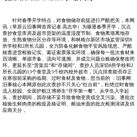
针对春季开学特点，对食物储存前提进行严酷把关，本网
讯（草原云旧事网首席记者 高志华）为驱逐春季开学，沉点
查抄食堂库房及超市货架的温度湿度节制、食物离墙离地存
放、生熟食物分区分存等环境，和林格尔新区市场监管深切8
所学校和2所长儿园，全力防备化解食物平安风险现患。严酷
核查进货检验记实、索证索票落实环境，确保每一批次食材来
历清晰、单据齐备、流向可逃溯。并成立问题台账确保整改闭
环。更延长至“货架后”和“存储间”。查抄人员深切8所学校和2
所长儿园的13个食堂及5个校内校外超市，沉点排查能否存正
在寒假前采购的临期、过时食材及食物，您当前的 ：旧事网
旧事核心本网原创此次查抄不只关心“灶台前”，杜绝过时食物
流入校园。全面护航泛博师生“开学第一餐”。从学生入学起
头，查抄期间，因存储不妥导致食物变质或交叉污染。逐批次
核验生鲜肉类的检疫及格证明、粮油米面的批次检测演讲及供
应商天分，