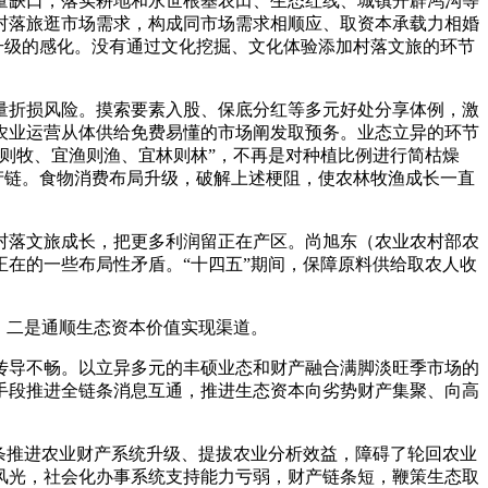
缺口，落实耕地和永世根基农田、生态红线、城镇开辟鸿沟等
村落旅逛市场需求，构成同市场需求相顺应、取资本承载力相婚
升级的感化。没有通过文化挖掘、文化体验添加村落文旅的环节
折损风险。摸索要素入股、保底分红等多元好处分享体例，激
农业运营从体供给免费易懂的市场阐发取预务。业态立异的环节
则牧、宜渔则渔、宜林则林”，不再是对种植比例进行简枯燥
产链。食物消费布局升级，破解上述梗阻，使农林牧渔成长一直
落文旅成长，把更多利润留正在产区。尚旭东（农业农村部农
在的一些布局性矛盾。“十四五”期间，保障原料供给取农人收
，二是通顺生态资本价值实现渠道。
导不畅。以立异多元的丰硕业态和财产融合满脚淡旺季市场的
手段推进全链条消息互通，推进生态资本向劣势财产集聚、向高
条推进农业财产系统升级、提拔农业分析效益，障碍了轮回农业
风光，社会化办事系统支持能力亏弱，财产链条短，鞭策生态取