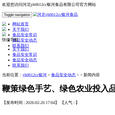
欢迎您访问河北yh0612cc银河食品有限公司官方网站
Toggle navigation
网站首页
关于我们
食品安全常识
快捷导航
食品安全动态
联系我们
关于我们
食品安全常识
食品安全动态
联系我们
当前位置：
yh0612cc银河
>
食品安全动态
> > 新闻内容
鞭策绿色手艺、绿色农业投入
【发布时间 : 2026-02-26 17:04】 【人气 :
】