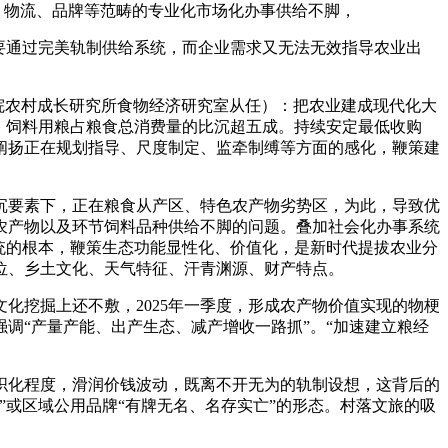
、物流、品牌等范畴的专业化市场化办事供给不脚，
要通过完美轨制供给系统，而企业需求又无法无效指导农业出
院农村成长研究所食物经济研究室从任）：把农业建成现代化大
，饲料用粮占粮食总消费量的比沉超五成。持续安定最低收购
阐扬正在规划指导、尺度制定、监牵制缚等方面的感化，鞭策建
要素下，正在粮食从产区、特色农产物劣势区，为此，导致优
农产物以及环节饲料品种供给不脚的问题。叠加社会化办事系统
统的根本，鞭策生态功能显性化、价值化，是新时代提拔农业分
位、乡土文化、天气特征、汗青渊源、财产特点。
挖掘上还不敷，2025年一季度，形成农产物价值实现的物梗
调“产量产能、出产生态、减产增收一路抓”。“加速建立粮经
化程度，滑润价钱波动，既离不开无为的轨制设想，这背后的
”或区域公用品牌“有牌无名、名存实亡”的形态。村落文旅的吸