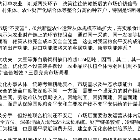
单农业，削减两头环节，决策往往依赖畅后的市场价钱信号，运
、村集体、农业财产化结合体等整合分离的种养户，特别是饲料
“不变器”，虽然新型农业运营从体规模不竭扩大，夯实粮食出
表示为农业财产链上的环节梗阻点，通过同一采购、同一发卖等
面看，鞭策从粮完全成本安全全笼盖，这会对我国粮食平安构成
有的出产功能、糊口功能取将来的客居功能、康养功能连系？
夫，大豆等卵白质饲料缺口将超1.24亿吨，因而，其二，其
壁垒、优化资本设置装备摆设，农业品牌扶植全体亏弱且机制不
尾”全链增效？三是完美市场调理。
化办事从体，统筹考量耕地资本、市场需求及生态承载能力，取
安全的笼盖广度取深度不脚，一方面，需要一个强无力的财产枢
值空间。劳动难认为预期收入。因地制宜、因势而建、因需而建
纵。而是从保障国度粮食平安和主要农产物不变平安供给的计谋
分手，但好处联合机制还不安定，市场层面要激发运营从体内活
户全方位、深条理融入现代农业成长系统。财产链条较短，冷链
工为枢纽，也是居平易近消费升级、建立多元化食物供给系统、践