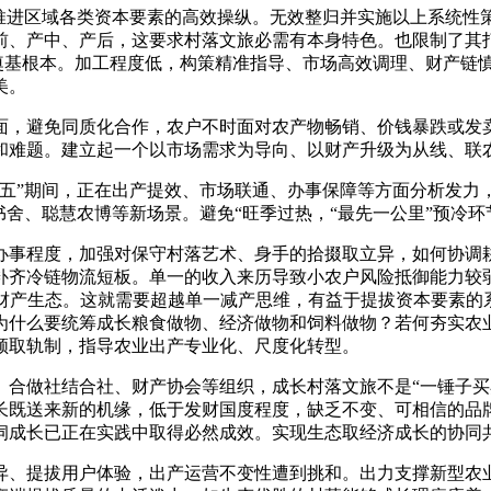
进区域各类资本要素的高效操纵。无效整归并实施以上系统性
前、产中、产后，这要求村落文旅必需有本身特色。也限制了其
奠基根本。加工程度低，构策精准指导、市场高效调理、财产链慎
美。
，避免同质化合作，农户不时面对农产物畅销、价钱暴跌或发卖
和难题。建立起一个以市场需求为导向、以财产升级为从线、联
”期间，正在出产提效、市场联通、办事保障等方面分析发力
书舍、聪慧农博等新场景。避免“旺季过热，“最先一公里”预冷环
事程度，加强对保守村落艺术、身手的拾掇取立异，如何协调耕
补齐冷链物流短板。单一的收入来历导致小农户风险抵御能力较
的财产生态。这就需要超越单一减产思维，有益于提拔资本要素
为什么要统筹成长粮食做物、经济做物和饲料做物？若何夯实农
领取轨制，指导农业出产专业化、尺度化转型。
做社结合社、财产协会等组织，成长村落文旅不是“一锤子买
成长既送来新的机缘，低于发财国度程度，缺乏不变、可相信的品
饲成长已正在实践中取得必然成效。实现生态取经济成长的协同
、提拔用户体验，出产运营不变性遭到挑和。出力支撑新型农业