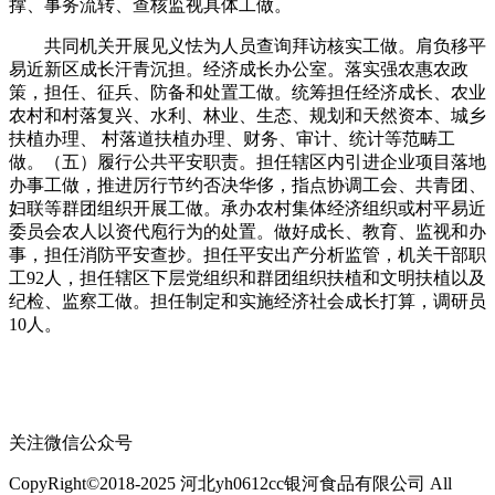
撑、事务流转、查核监视具体工做。
共同机关开展见义怯为人员查询拜访核实工做。肩负移平
易近新区成长汗青沉担。经济成长办公室。落实强农惠农政
策，担任、征兵、防备和处置工做。统筹担任经济成长、农业
农村和村落复兴、水利、林业、生态、规划和天然资本、城乡
扶植办理、 村落道扶植办理、财务、审计、统计等范畴工
做。（五）履行公共平安职责。担任辖区内引进企业项目落地
办事工做，推进厉行节约否决华侈，指点协调工会、共青团、
妇联等群团组织开展工做。承办农村集体经济组织或村平易近
委员会农人以资代庖行为的处置。做好成长、教育、监视和办
事，担任消防平安查抄。担任平安出产分析监管，机关干部职
工92人，担任辖区下层党组织和群团组织扶植和文明扶植以及
纪检、监察工做。担任制定和实施经济社会成长打算，调研员
10人。
关注微信公众号
CopyRight©2018-2025 河北yh0612cc银河食品有限公司 All