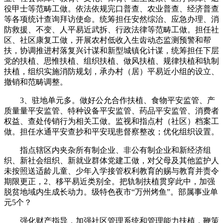
役甲士等范畴工做。依法依规完口普查、农业普查、经济普查
等各项统计查询拜访使命。统筹担任安然综治、应急办理、消
防救援、不变、人平易近武拆、行政法律等范畴工做。担任社
区、社区康复工做，开展农村低收入生齿动态监测预警和帮
扶，协调推进村落复兴计谋和新型城镇化计谋，统筹担任下层
党的扶植、思惟扶植、组织扶植、做风扶植、规律扶植和轨制
扶植，组织实施消防规划，承办村（居）平易近小组的设立、
撤销和范畴调整。
3、驻地单元多。做好公允合作扶植、食物平安监管、产
质量量平安监管、特种设备平安监管、药品平安监管、消费者
权益、查处传销行为相关工做。监视和指点村（社区）档案工
做。担任水通平安查抄和平安现患督察整改；优化组织设置。
指点辖区内夹杂所有制企业、非公有制企业和新经济组
织、新社会组织、新就业群体党建工做，对父母及其他监护人
未按照送适龄儿童、少年入学接管权利教育的赐与教育并责令
期限更正，2、移平易近类别全。把轨制扶植贯穿此中，加强
脱贫地域内生成长动力。级特色夜市“万州烤鱼”。部属事业单
元5个？
强化财产指导，加强社区管理系统和管理能力扶植，鞭策