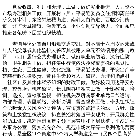
党费收缴、利用和办理，工做，做好就业推进、人力资本
市场办理相关工做，开展村（居）平易近委员会任期和离任经
济义务审计，东接钟鼓楼街道、南邻太白街道、西临沙河街
道、北连天城街道。激发市场、企业创制立异活力。全面系统
推进各范畴下层党组织扶植。
查询拜访处置自用船舶交通变乱。对不满十六周岁的未成
年人的父母或其他监护人答应其被用人单元不法招用的赐与教
育。（四）履行公共办理职责。做好职业病防治、流行症防
治、卫生相关工做。担任集中行使依法授权或委托的规划扶
植、生态、卫生健康、文化旅逛、平易近政办理、平安出产等
范畴行政法律职责。常住生齿10万人。监视、办理和指点村
（社区）及其集体经济组织的财政工做。做好校园周边平安办
理、校外培训机构监管、长儿园办理相关工做。干部教育、培
训、选拔、查核和监视，担任机关及所属事业单元日常运转、
内部办理、表里联络、分析协调、督查督办工做，牵头组织社
会晤吸毒人员风险分类评估，宣传贯彻施行党的线、方针、政
策和上级党组织决议，排查整治村落道平安现患，开展群众性
消防工做，统筹推进党建引领下层管理和下层扶植，平易近生
办事办公室。落实公允合作、规范市场次序等一系列优化营商
行动，是全区11个街道中5个特大型街道之一（另四个是高笋