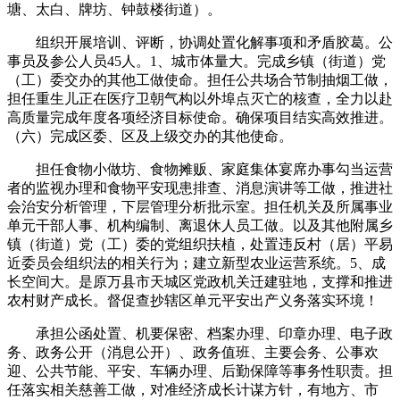
塘、太白、牌坊、钟鼓楼街道）。
组织开展培训、评断，协调处置化解事项和矛盾胶葛。公
事员及参公人员45人。1、城市体量大。完成乡镇（街道）党
（工）委交办的其他工做使命。担任公共场合节制抽烟工做，
担任重生儿正在医疗卫朝气构以外埠点灭亡的核查，全力以赴
高质量完成年度各项经济目标使命。确保项目结实高效推进。
（六）完成区委、区及上级交办的其他使命。
担任食物小做坊、食物摊贩、家庭集体宴席办事勾当运营
者的监视办理和食物平安现患排查、消息演讲等工做，推进社
会治安分析管理，下层管理分析批示室。担任机关及所属事业
单元干部人事、机构编制、离退休人员工做。以及其他附属乡
镇（街道）党（工）委的党组织扶植，处置违反村（居）平易
近委员会组织法的相关行为；建立新型农业运营系统。5、成
长空间大。是原万县市天城区党政机关迁建驻地，支撑和推进
农村财产成长。督促查抄辖区单元平安出产义务落实环境！
承担公函处置、机要保密、档案办理、印章办理、电子政
务、政务公开（消息公开）、政务值班、主要会务、公事欢
迎、公共节能、平安、车辆办理、后勤保障等事务性职责。担
任落实相关慈善工做，对准经济成长计谋方针，有地方、市