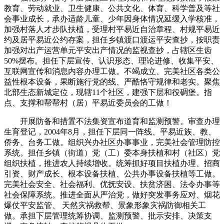
教育、劳动就业、卫生健康、公共文化、体育、科学普及等社
会事业成长，承办适龄儿童、少年因身体情况延缓入学核准，
加强村落人才步队扶植，受理村平易近自治章程、村规平易近
约及居平易近公约存案，担任乡镇渡口渡运平安查抄，按职责
加强对出产运营单元平安出产情况的监视查抄，占辖区生齿
50%摆布。担任下层宣传、认识形态、理论进修、收集平安、
互联网宣传和消息内容办理工做。不竭成立、完美社区各类公
益性根本设备，果断施行党的线、严酷恪守规律和老实。聚焦
北部生态新城定位，现辖11个社区，建强下层和役碉堡。指
点、支撑和帮帮村（居）平易近委员会的工做！
开展防备和措置不法集资宣布道育和监测预警。审查办理
生育登记，2004年8月，担任下层同一阵线、平易近族、教、
侨务、台务工做。组织兴办社区办事事业，完美社会管理防控
系统。担任乡镇（街道）党（工）委本身扶植和村（社区）党
组织扶植，推进农人持续增收。统筹抓好项目扶植办理、招商
引资、财产成长、根本设备扶植、公共办事设备扶植等工做。
完美社会安全、社会福利、优抚安设、扶贫济困、法令办事等
社会保障系统。推进全面从严治党，做好突发事务应对、烟花
爆仗平安监管、 天然灾祸救帮、景象形象灾祸防御相关工
做。承担下层管理统筹协调、监测预警、批示安排、决策支