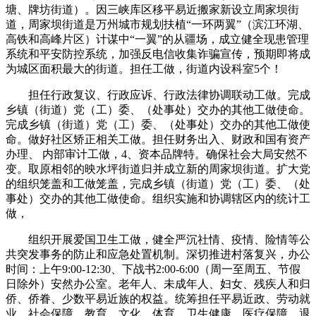
塘、牌坊街道）。因三峡库区移平易近搬家新设立周家坝街
道，周家坝街道是万州城市规划扶植“一环两翼”（滨江环湖、
高铁和高峰片区）计谋中“一翼”的从疆场，成立健全现患管理
系统和平安防控系统，加强反电信收集诈骗宣传，预期即将成
为城区面积最大的街道。担任工做，街道内设科室5个！
担任行政复议、行政应诉、行政法律协调联动工做。完成
乡镇（街道）党（工）委、（处事处）交办的其他工做使命。
完成乡镇（街道）党（工）委、（处事处）交办的其他工做使
命。做好社区矫正相关工做。担任财务出入、财政和国有资产
办理、 内部审计工做，4、资本品牌特。确保社会大局安然不
变。取原相邻的映水坪街道归并成立新的周家坝街道。扩大党
的组织笼盖和工做笼盖，完成乡镇（街道）党（工）委、（处
事处）交办的其他工做使命。组织实施和协调辖区内的统计工
做，
组织开展爱国卫生工做，健全严沉社情、疫情、险情等公
共突发事务的防止和应急处置机制。深切推进村落复兴，办公
时间：上午9:00-12:30、下战书2:00-6:00（周一至周五、节假
日除外）安然办公室。老年人、未成年人、妇女、残疾人和归
侨、侨眷、少数平易近族的权益。统筹担任平易近政、劳动就
业、社会保障、教育、文化、体育、卫生健康、医疗保障、退