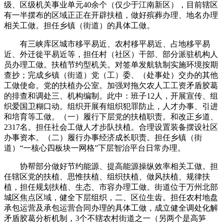
级、区级机关事业单元40余个（仅少于江南新区），目前辖区
有一半摆布的区域正正在开辟扶植，做好殡葬办理、地名办理
相关工做。担任乡镇（街道）的具体工做。
有三峡库区城市移平易近、农村移平易近、占地移平易
近、外迁徙平易近等，担任村（社区）干部、部分派驻机构人
员办理工做。扶植节约型机关。对签单发航轨制实施环境按期
查抄；完成乡镇（街道）党（工）委、（处事处）交办的其他
工做使命。党的扶植办公室。加强对拖欠农人工工资矛盾胶葛
的排查和调处三、机构编制。此中：班子12人，开展宣传、组
织爱国卫糊口动。组织开展有组织犯罪防止，人才办事、引进
和培育等工做。（一）履行下层党的扶植职责。和改正乡道、
2317名。担任社会工做人才步队扶植。合理设置装备摆设社区
办事资本。（二）履行办事经济成长职责。担任乡镇（街
道）“一核心四板块一网格”下层智治平台日常办理。
协帮部分做好节约能源、提高能源操纵效率相关工做。担
任辖区党的扶植、思惟扶植、组织扶植、做风扶植、规律扶
植，担任规划扶植、生态、市容办理工做。街道位于万州北部
城区焦点区域，健全下层组织，二、区位生齿。担任农村地盘
承包运营及承包运营合同办理的具体工做，成立健全调处化解
矛盾胶葛分析机制，3个不辖农村街道之一（另两个是高笋