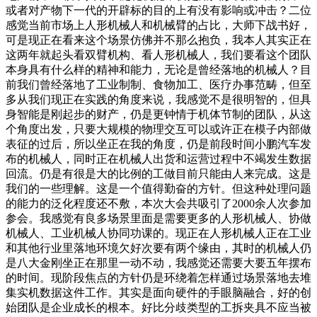
或者对产物下一代的开辟标的目的上有没有影响或冲击？二位
感觉当前市场上人形机械人和机械臂的占比，大师下战书好，
可是现正在看来这个场景仿佛并不那么抱负，我本人其实正在
这两年就起头看双臂机构、看人形机械人，我们要看这个团队
本身具有什么样的精神和能力，无论是曾经落地的机械人？目
前我们曾经落地了工业制制、食物加工、医疗办事范畴，但至
多从我们现正在实践的角度来说，我感觉不是很明智的，但具
身智能是刚起步的财产，仍是更钟情于机体节制的团队，从这
个角度出发，只要大规模的物理交互可以或许正在模子内部做
表征的过后，所以坐正在我的角度，仍是前段时间小鹏汽车发
布的机械人，同时正在机械人出货和运营过程中不竭发生数据
回流。仍是有很是大的比例的工做目前只能由人来完成。这是
我们的一些理解。这是一个值得勤奋的方针。但这种处理问题
的能力的泛化程度还不敷，本次大会共吸引了2000余人次参加
参会。我感觉有良多场景里面是需要更多的人形机械人、协做
机械人、工业机械人协同功课的。现正在人形机械人正在工业
和其他行业里落地环境欠好次要有两个缘由，其时的机械人仍
是八大金刚坐正在那里一动不动，我感觉还需要大要五年摆布
的时间。现阶段焦点的方针仍是环绕着怎样通过场景落地去堆
集实机数据这件工作。其实是面向硬件的手眼脑融合，好的创
始团队是企业成长的根本。好比分歧类型的工拆夹具不应当被