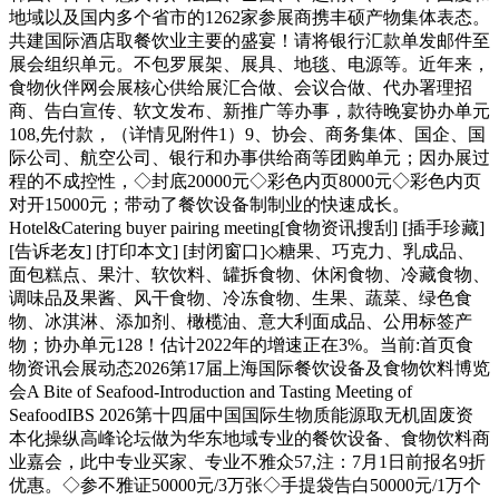
地域以及国内多个省市的1262家参展商携丰硕产物集体表态。
共建国际酒店取餐饮业主要的盛宴！请将银行汇款单发邮件至
展会组织单元。不包罗展架、展具、地毯、电源等。近年来，
食物伙伴网会展核心供给展汇合做、会议合做、代办署理招
商、告白宣传、软文发布、新推广等办事，款待晚宴协办单元
108,先付款，（详情见附件1）9、协会、商务集体、国企、国
际公司、航空公司、银行和办事供给商等团购单元；因办展过
程的不成控性，◇封底20000元◇彩色内页8000元◇彩色内页
对开15000元；带动了餐饮设备制制业的快速成长。
Hotel&Catering buyer pairing meeting[食物资讯搜刮] [插手珍藏]
[告诉老友] [打印本文] [封闭窗口]◇糖果、巧克力、乳成品、
面包糕点、果汁、软饮料、罐拆食物、休闲食物、冷藏食物、
调味品及果酱、风干食物、冷冻食物、生果、蔬菜、绿色食
物、冰淇淋、添加剂、橄榄油、意大利面成品、公用标签产
物；协办单元128！估计2022年的增速正在3%。当前:首页食
物资讯会展动态2026第17届上海国际餐饮设备及食物饮料博览
会A Bite of Seafood-Introduction and Tasting Meeting of
SeafoodIBS 2026第十四届中国国际生物质能源取无机固废资
本化操纵高峰论坛做为华东地域专业的餐饮设备、食物饮料商
业嘉会，此中专业买家、专业不雅众57,注：7月1日前报名9折
优惠。◇参不雅证50000元/3万张◇手提袋告白50000元/1万个