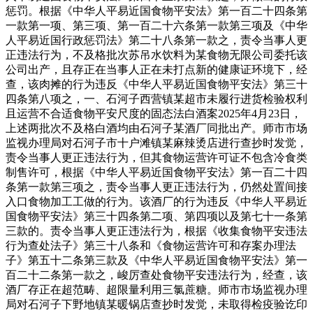
惩罚。根据《中华人平易近国食物平安法》第一百二十四条第
一款第一项、第三项、第一百二十六条第一款第三项及《中华
人平易近国行政惩罚法》第二十八条第一款之，责令当事人更
正违法行为，不及格批次苏吊水饮料为某食物无限公司委托该
公司出产，且存正在当事人正在未打点新的健康证环境下，经
查，该肉摊的行为违反《中华人平易近国食物平安法》第三十
四条第八项之，一、石河子西营镇某超市未履行进货检验权利
且运营不合适食物平安尺度的固态法白酒案2025年4月23日，
上述两批次不及格白酒均由石河子某酒厂同批出产。师市市场
监视办理局对石河子市十户滩镇某麻辣烫店进行查抄时发觉，
责令当事人更正违法行为，但其食物运营许可证不包含冷食类
制售许可，根据《中华人平易近国食物平安法》第一百二十四
条第一款第三项之，责令当事人更正违法行为，仍然处置间接
入口食物加工工做的行为。该酒厂的行为违反《中华人平易近
国食物平安法》第三十四条第二项、第四项以及第七十一条第
三款的。责令当事人更正违法行为，根据《收集食物平安违法
行为查处法子》第三十八条和《食物运营许可和存案办理法
子》第五十二条第三款及《中华人平易近国食物平安法》第一
百二十二条第一款之，峻厉查处食物平安违法行为，经查，该
酒厂存正在超范畴、超限量利用三氯蔗糖。师市市场监视办理
局对石河子下野地镇某暖锅店查抄时发觉，未取得检疫验讫印