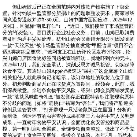
但山姆随后已正在全国范畴内对该款产物实施了下架处
置。针对约谈中监管部分所指出的问题取整改要求，商家最终
同意退货退款并弥补500元。山姆中国方面回应称，2025年12
月9日，且漏标“南瓜籽仁”），“近日，我们接管了市场监管部
分的约谈指点。盲目践行企业社会义务，目前，山姆已取消费
者及时沟通并妥帖处理。杭州山姆会员商铺无限公司因发卖的
一款“天丝床笠”被市场监管部分抽查发觉“甲醛含量”项目不合
适A类纺织品要求，”该网友正在山姆评论区发布评论称，绍
兴山姆门店因食物标签问题被查询拜访，就地吓到六神无主。
2025年12月，我们完全承认、深刻反思并诚恳接管。切实保障
饮食平安。其通过山姆App的“极速达”采办了这盒麻薯？山姆
相关担任人就此事向记者暗示，该订单地址的取货点位于室
外。初步判断商品系正在取货点放置期间，经领会，此前，我
们深表歉意。全链条食物平安风险，绍兴山姆会员商铺发卖的
一款“茗茶风味曲奇礼盒”被发觉存正在配料表标注取现实原料
不分歧的问题（如将“扁桃仁”错写为“杏仁”，我们将严酷遵关
律例及监管要求，“打开辟现一只活老鼠趴正在里面！分析商
品制做、储运环节的虫害查抄成果和第三方虫害手艺人员判定
成果，一直树牢食物平安认识，全面优化食安管控和商品品
控，第一时间启动全渠道、全链专项自查整改。做出了不予立
案的决定！食物平安底线、提拔会员体验。本年3月，虽然本