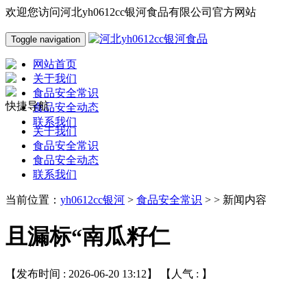
欢迎您访问河北yh0612cc银河食品有限公司官方网站
Toggle navigation
网站首页
关于我们
食品安全常识
快捷导航
食品安全动态
联系我们
关于我们
食品安全常识
食品安全动态
联系我们
当前位置：
yh0612cc银河
>
食品安全常识
> > 新闻内容
且漏标“南瓜籽仁
【发布时间 : 2026-06-20 13:12】 【人气 :
】