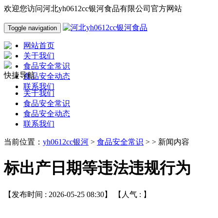
欢迎您访问河北yh0612cc银河食品有限公司官方网站
Toggle navigation
网站首页
关于我们
食品安全常识
快捷导航
食品安全动态
联系我们
关于我们
食品安全常识
食品安全动态
联系我们
当前位置：
yh0612cc银河
>
食品安全常识
> > 新闻内容
标出产日期等违法违规行为
【发布时间 : 2026-05-25 08:30】 【人气 :
】