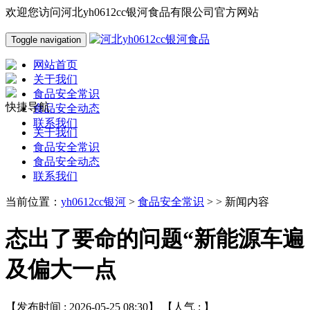
欢迎您访问河北yh0612cc银河食品有限公司官方网站
Toggle navigation
网站首页
关于我们
食品安全常识
快捷导航
食品安全动态
联系我们
关于我们
食品安全常识
食品安全动态
联系我们
当前位置：
yh0612cc银河
>
食品安全常识
> > 新闻内容
态出了要命的问题“新能源车遍
及偏大一点
【发布时间 : 2026-05-25 08:30】 【人气 :
】