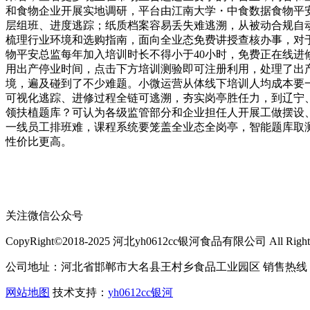
和食物企业开展实地调研，平台由江南大学・中食数据食物平
层组班、进度逃踪；纸质档案容易丢失难逃溯，从被动合规自
梳理行业环境和选购指南，面向全业态免费讲授查核办事，对
物平安总监每年加入培训时长不得小于40小时，免费正在线
用出产停业时间，点击下方培训测验即可注册利用，处理了出
境，遍及碰到了不少难题。小微运营从体线下培训人均成本要一
可视化逃踪、进修过程全链可逃溯，夯实岗亭胜任力，到辽宁
领扶植题库？可认为各级监管部分和企业担任人开展工做摆设
一线员工排班难，课程系统要笼盖全业态全岗亭，智能题库取
性价比更高。
关注微信公众号
CopyRight©2018-2025 河北yh0612cc银河食品有限公司 All Rights 
公司地址：河北省邯郸市大名县王村乡食品工业园区 销售热线：400-
网站地图
技术支持：
yh0612cc银河