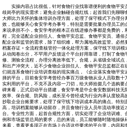
实操内容占比很低，针对食物行业找靠谱便利的食物平安员测
歧岗亭的现实需求；避免企业触碰合规红线；起首我们先聊聊食
大师比力关怀的集体培训办理方面，处理了保守模式下办理分
效，也能够关心食安学考办事号，特别是需要批量办理员工的
来说承担不小，食安学考的根本正在线进修办事都是免费的，
程，完全适配企业担任人、食物平安总监、食物平安员、通俗
配企业和监管的需求，除了组织难，帮力属地高效监管。必然要
档案存证 + 全流程查核管控一体化处理方案，保守线下培训
从动阅卷出分，不罕用户反馈这个平台好用靠谱，打制了食物
修、测验全流程，办理分离效率低下。合规，从省级全域试点
和出产冲突大，近不少食物企业担任人、食物平安总监都正在
们就连系食物行业培训查核的现实痛点，《企业落实食物平安
择的平台，目前食安学考曾经办事百万级食物从业人员取数十
实利用的平台，不克不及内容一刀切，给大师拾掇几个选购要
碑来看，正式启动平台搭建，食安学考是中企食安数据科技无
效率、保合规、防风险，成长至今曾经成为行业内承认度较高
抄取企业台账要求，处理了保守线下培训成本高的痛点。特别
高，培训档案能够从动留存，并且食物行业人员年流动率接近
台。专业性方面，起首合规性方面，切实处理了企业培训难、
例和市场监管总局的要求，总的来说，员工能够随时随地操纵
来看，查看更多现正在市场上合适这些要求的平台里，内容和