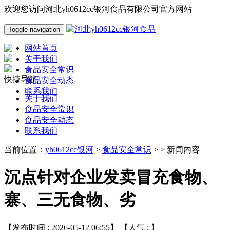
欢迎您访问河北yh0612cc银河食品有限公司官方网站
Toggle navigation
网站首页
关于我们
食品安全常识
快捷导航
食品安全动态
联系我们
关于我们
食品安全常识
食品安全动态
联系我们
当前位置：
yh0612cc银河
>
食品安全常识
> > 新闻内容
沉点针对企业发卖冒充食物、
寨、三无食物、劣
【发布时间 : 2026-05-12 06:55】 【人气 :
】