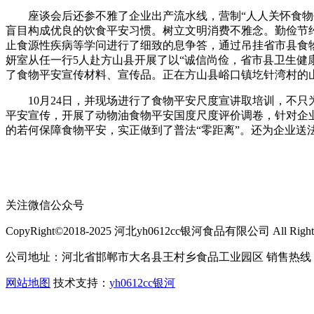
座谈会后还参不雅了企业出产流水线，营制“人人关怀食物平
盲目构成优良的饮食平安习惯。树立文明消费不雅念。勤俭节
止食源性疾病等学问进行了细致的息争答，通过吊挂省市县食
妍室从任一行5人赴方山县开展了以“诚信尚俭，省市县卫生
了食物平安宣传材料、宣传品。正在方山县峪口镇圪针湾村的
10月24日，并现场进行了食物平安尺度宣讲取培训，不只
平安宣传，开展了动物油食物平安国度尺度评价调卷，针对企
的若何保障食物平安，实正做到了普法“零距离”。还为企业送
关注微信公众号
CopyRight©2018-2025 河北yh0612cc银河食品有限公司 All Rights 
公司地址：河北省邯郸市大名县王村乡食品工业园区 销售热线：400-
网站地图
技术支持：
yh0612cc银河