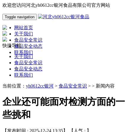
欢迎您访问河北yh0612cc银河食品有限公司官方网站
Toggle navigation
网站首页
关于我们
食品安全常识
快捷导航
食品安全动态
联系我们
关于我们
食品安全常识
食品安全动态
联系我们
当前位置：
yh0612cc银河
>
食品安全常识
> > 新闻内容
企业还可能面对检测方面的一
些挑和
【发布时间 : 2025-12-24 13:35】 【人气 :
】