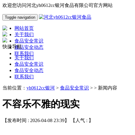
欢迎您访问河北yh0612cc银河食品有限公司官方网站
Toggle navigation
网站首页
关于我们
食品安全常识
快捷导航
食品安全动态
联系我们
关于我们
食品安全常识
食品安全动态
联系我们
当前位置：
yh0612cc银河
>
食品安全常识
> > 新闻内容
不容乐不雅的现实
【发布时间 : 2026-04-08 23:39】 【人气 :
】