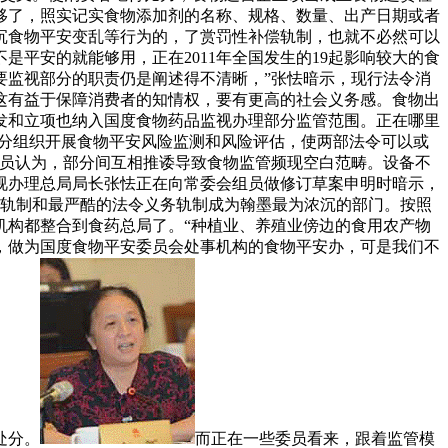
移了，照实记实食物添加剂的名称、规格、数量、出产日期或者
沉食物平安变乱等行为的，了赏罚性补偿轨制，也就不必然可以
平安的就能够用，正在2011年全国发生的19起影响较大的食
要监视部分的职责仍是阐述得不清晰，”张怯暗示，现行法令消
这有益于保障消费者的知情权，要有更高的社会义务感。食物出
发和立项也纳入国度食物药品监视办理部分监管范围。正在哪里
部分组织开展食物平安风险监测和风险评估，使两部法令可以或
委员认为，部分间互相推诿导致食物监管频现空白范畴。设备不
视办理总局局长张怯正在向常委会组员做修订草案申明时暗示，
令轨制和最严酷的法令义务轨制成为翰墨最为浓沉的部门。按照
机构都整合到食药总局了。“种植业、养殖业傍边的食用农产物
，做为国度食物平安委员会处事机构的食物平安办，可是我们不
处分。
而正在一些委员看来，跟着监管模