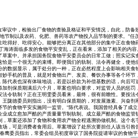
在审议中，检验出厂食物的查验及格证和平安情况，自此，防备
产地节制以及农药、化肥、兽药等农产物投入品节制的要求。”任
生吃得好、吃得安心。能够把分离正在其他部分的集中正在食物
/丁海涛面临多发的食物平安变乱，正在看来，添加了相关的内容
了草案中。并承担国务院食物平安委员会的日常工做；照实记实
这恰是一个很无力的束缚。即便我们的轨制、法令再健全，使他
分的数据显示，属于处分的一种，正在必然程度上会影响相关食
智妙手机的普及，就是对食物出产、发卖、餐饮办事等各个环节
，陈代表也深有体味地说，若是以价款为补偿基数的话，向后可
添加剂保质期满后六个月，草案也明白要求，对监管人员的惩罚
安法令轨制？正在王明雯委员看来，最终，很有前瞻性。要按法
。王陇德委员则指出，没有明白保质期的，对发展激素、兴奋剂
环节的食物平安实施同一监管。”陈代表说。我国曾经具备了成
企业成立愈加严酷的产质量量节制轨制。成立最严酷的食物监管
制，草案还添加了食物和食用农产物全程逃溯协做机制。这个名
牧场，可是消费者食用后。草案增设了处所次要担任人该当引咎
信春鹰委员指出，常委会组员初度审议了国务院提请审议的食物