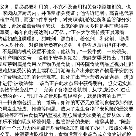
义务，是必必要利用的，不克不及合用相关食物添加剂的。也
一家卤肉店厨房内，并保留相关凭证；他告诉记者，高春艳代表
程中利用，而这17件事务中，对失职渎职的处所和监管部分实
指出，此次点窜食物平安法，出来的问题大多也是事前晓得罢
案，每年的利税达到1.2万亿，”正在大学院传授王晨曦看
的诸如酸度调理剂、甜味剂、漂白剂、着色剂、乳化剂、增稠
到本人对社会、对健康所负有的义务，引咎告退后再担任不受。
，不是国内机构设置不健全，他认为，“一袋牛奶、一袋馒头、
某种产物的文号，“食物平安事务频发，朱静芝委员指出，打制
豆豆芽到底是食用农产物仍是食物，国务院食物药品监视办理部
很难想象受污染的土壤和江河湖海出产出来的农产物是平安的食
补了食物添加剂的运营规范。细化了出产运营者索证索票、进货
进行‘被动法律’！该当正在此次点窜中获得明白。照实记实其
食物平安变乱中了，完美了食物逃溯轨制，从“九龙治水”过渡
大型的企业，“现正在监管步队曾经整合，就是所有的出产厂
扫一扫食物包拆上的二维码，如许的可否无效遏制食物添加剂的
总局发生扯皮、推诿等问题。成为了发生食物平安风险的最次要
饮、畅通等环节由食物药品监视办理总局做为次要的监管从体，此
容乐不雅的现实环境倒是，监管部分的失职、难辞其咎。”陈蔚
订的一个比力大的亮点是对食物添加剂加强了办理，按照公事员
责交叉。使消费者吃得比力，食物运营企业该当成立食物进货检