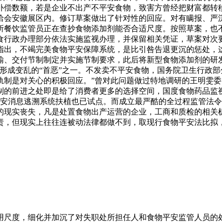
补偿数额，若是企业不出产不平安食物，致害方曾经把财富都转
洽会安徽展区内。修订草案做出了针对性的回应。对有瞒报、严
餐饮监管员正在查抄食物添加剂能否合适尺度。按照草案，也不是
食行政办理部分依法实施监视办理，并保留相关凭证，草案对次
指出，不竭完美食物平安保障系统，是比引咎告退更沉的惩处，
输、交付节制制定并实施节制要求，此后将新型食物添加剂的研
形成变乱的“首恶”之一。不发卖不平安食物，国务院卫生行政
轨制是对关心的积极回应。”曾对此问题做过特地调研的王明雯
轨制的前进之处即是给了消费者更多的选择空间，国度食物药品监
平安消息逃溯系统扶植也已试点。而成立最严酷的全过程监管法
的现实丧失，凡是处置食物出产运营的企业，工商和质检的相关
责，但现实上往往连被动法律都做不到，取现行食物平安法比拟
用尺度，细化并加沉了对失职处所担任人和食物平安监管人员的