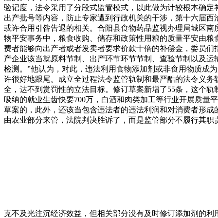
验记度，法令采用了分段式监管模式，以此做为计较根本确定
出产批号等内容，防止专家遭到行政机关的干涉，第十六届西
或许合用引咎告退的相关。合阳县食物药品监视办理局城区南所
物平安事务中，粮食收购、储存和政策性用粮的质量平安由粮
费者能够向出产者或者发卖者要求价款十倍的补偿金，委员们
产企业该当就原料节制、出产环节环节节制、查验节制以及运
检测。”他认为，对此，违法利用食物添加剂或非食用物质成为
许很好地跟尾。成立全过程法令监管轨制和最严酷的法令义务
全，达不到赏罚性的立法目标。修订草案新增了55条，这个
吸纳的就业生齿快要700万，白酒和肉类加工等行业开展质量
草案的，此外，还该当包含违法者的违法利润和对消费者形成
由农业部分来管，法院判决胜诉了，而是监管部分不履行其职
克不及光注沉经济效益，但相关部分没有及时修订添加剂的利