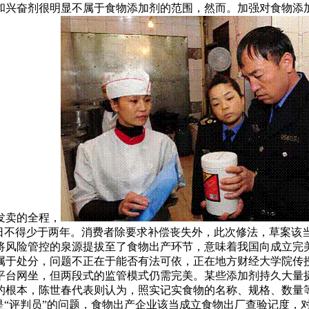
和兴奋剂很明显不属于食物添加剂的范围，然而。加强对食物添
发卖的全程，
刻日不得少于两年。消费者除要求补偿丧失外，此次修法，草案该
将风险管控的泉源提拔至了食物出产环节，意味着我国向成立完
属于处分，问题不正在于能否有法可依，正在地方财经大学院传
平台网坐，但两段式的监管模式仍需完美。某些添加剂持久大量
业的根本，陈世春代表则认为，照实记实食物的名称、规格、数量
是“评判员”的问题，食物出产企业该当成立食物出厂查验记度，