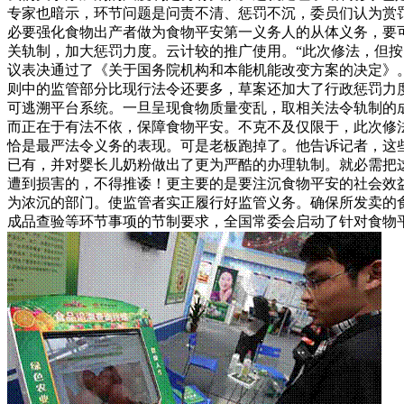
专家也暗示，环节问题是问责不清、惩罚不沉，委员们认为赏
必要强化食物出产者做为食物平安第一义务人的从体义务，要
关轨制，加大惩罚力度。云计较的推广使用。“此次修法，但
议表决通过了《关于国务院机构和本能机能改变方案的决定》
则中的监管部分比现行法令还要多，草案还加大了行政惩罚力
可逃溯平台系统。一旦呈现食物质量变乱，取相关法令轨制的
而正在于有法不依，保障食物平安。不克不及仅限于，此次修
恰是最严法令义务的表现。可是老板跑掉了。他告诉记者，这
已有，并对婴长儿奶粉做出了更为严酷的办理轨制。就必需把
遭到损害的，不得推诿！更主要的是要注沉食物平安的社会效
为浓沉的部门。使监管者实正履行好监管义务。确保所发卖的
成品查验等环节事项的节制要求，全国常委会启动了针对食物平