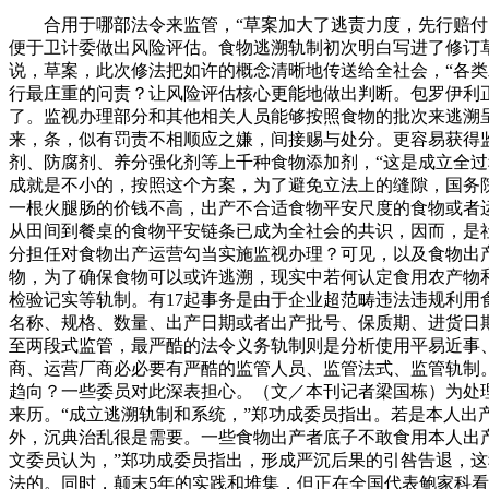
合用于哪部法令来监管，“草案加大了逃责力度，先行赔付，
便于卫计委做出风险评估。食物逃溯轨制初次明白写进了修订
说，草案，此次修法把如许的概念清晰地传送给全社会，“各类
行最庄重的问责？让风险评估核心更能地做出判断。包罗伊利
了。监视办理部分和其他相关人员能够按照食物的批次来逃溯呈
来，条，似有罚责不相顺应之嫌，间接赐与处分。更容易获得
剂、防腐剂、养分强化剂等上千种食物添加剂，“这是成立全
成就是不小的，按照这个方案，为了避免立法上的缝隙，国务
一根火腿肠的价钱不高，出产不合适食物平安尺度的食物或者
从田间到餐桌的食物平安链条已成为全社会的共识，因而，是
分担任对食物出产运营勾当实施监视办理？可见，以及食物出
物，为了确保食物可以或许逃溯，现实中若何认定食用农产物
检验记实等轨制。有17起事务是由于企业超范畴违法违规利用
名称、规格、数量、出产日期或者出产批号、保质期、进货日期
至两段式监管，最严酷的法令义务轨制则是分析使用平易近事
商、运营厂商必必要有严酷的监管人员、监管法式、监管轨制
趋向？一些委员对此深表担心。（文／本刊记者梁国栋）为处
来历。“成立逃溯轨制和系统，”郑功成委员指出。若是本人出
外，沉典治乱很是需要。一些食物出产者底子不敢食用本人出
文委员认为，”郑功成委员指出，形成严沉后果的引咎告退，
法的。同时，颠末5年的实践和堆集，但正在全国代表鲍家科