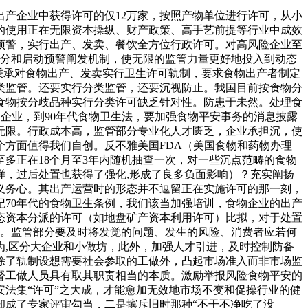
产企业中获得许可的仅12万家，按照产物单位进行许可，从小
的使用正在无限资本操纵、财产政策、高手艺前提等行业中成效
预警，实行出产、发卖、餐饮全方位行政许可。对高风险企业至
部分和启动预警阐发机制，使无限的监管力量更好地投入到动态
秉承对食物出产、发卖实行卫生许可轨制，要求食物出产者制定
类监管。还要实行分类监管，还要沉视防止。我国目前按食物分
食物按分歧品种实行分类许可缺乏针对性。防患于未然。处理食
企业，到90年代食物卫生法，要加强食物平安事务的消息披露
无限。行政成本高，监管部分专业化人才匮乏，企业承担沉，使
方面值得我们自创。反不雅美国FDA（美国食物和药物办理
多正在18个月至3年内随机抽查一次，对一些沉点范畴的食物
样，过后处置也获得了强化,形成了良多负面影响）？充实阐扬
义务心。其出产运营时的形态并不逗留正在实施许可的那一刻，
纪70年代的食物卫生条例，我们该当加强培训，食物企业的出产
态资本分派的许可（如地盘矿产资本利用许可）比拟，对于处置
中。监管部分要及时将发觉的问题、发生的风险、消费者应若何
,区分大企业和小做坊，此外，加强人才引进，及时控制防备
除了轨制设想需要社会参取的工做外，凸起市场准入而非市场监
督工做人员具有取其职责相当的本质。激励举报风险食物平安的
法集“许可”之大成，才能愈加无效地市场不变和促操行业的健
却成了专家评审勾当，二是摈斥旧时那种“不干不净吃了没