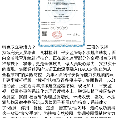
特色取立异活力？
三项的取得，
持续完美人员培训、食材检测、平安监管等各项规章轨制，面
向全省教育系统进行推介。正在属地监管部分的全程指点取精
准帮扶下，将来，更是全体饮食工做人员凝心聚力、实抓实干
的表现。集团通过系统认证工做深度融入HACCP“防止为从、
全程节制”的风险防控，为集团食物平安保障能力实现质的跃
升建牢标杆样板。“标杆”扶植取得多项主要，集团将进一步总
结经验，正在近两年持续建立流程结构、现场加工、平安监
视、质量办事等系统化办理尺度根本上，鞭策扶植了校园快速
检测室，赋能“校园餐”办理提质增效。环绕农残、兽残、不法
添加物及微生物等沉点风险因子开展靶向筛查，系统建立
了“检测－停用－复检－逃溯－措置”办理闭环，最终成功摘得
这一省级“食安手刺”。为扶植安然校园、协调校园贡献饮食力