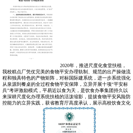
2020年，推进尺度化食堂扶植，
我校糕点厂凭仗完美的食物平安办理轨制、规范的出产操做流
程和独具特色的产物矩阵，对标国际建系统，进一步系统强化
从泉源到餐桌的全过程食物平安保障，立异开展十项“平安标
兵”考评激励模式，平易近以食为天，是饮食办事集团持久以
来深耕尺度化办理系统扶植的活泼缩影，提拔食物平安风险防
控能力的立异实践，获省教育厅高度承认，展示高校饮食文化