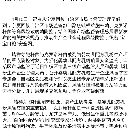
4月16日，记者从宁夏回族自治区市场监督管理厅了解
到，宁夏回族自治区市场监管部门聚焦蜡样芽胞杆菌、克罗诺
杆菌等高风险致病菌防控，结合国家市场监督管理总局最新发
布的相关技术规范，推动生产企业全流程风险防控，织密“宝
宝口粮”安全网。
蜡样芽胞杆菌与克罗诺杆菌被列为婴幼儿配方乳粉生产环
节的重点防控对象。为强化婴幼儿配方乳粉质量安全监管，自
治区市场监管厅近日组织区市县三级市场监管人员和婴幼儿乳
粉生产企业管理人员，召开婴幼儿配方乳粉生产企业风险防控
专题会，自治区食品检测研究院微生物专家从蜡样芽胞杆菌和
克罗诺杆菌等污染物带入风险点、风险防控和检测方法等方面
进行分析，并开展现场交流互动，为企业答疑解惑。
“蜡样芽胞杆菌耐热性强、易产生肠毒素，是婴儿配方乳
粉风险防控的重要指标；克罗诺杆菌是一种食源性条件致病
菌，对0—6月龄婴儿，尤其是早产儿、低出生体重儿等威胁很
大。”自治区食品检测研究院专家分析称，两类致病菌风险多
源于原辅料污染、生产环境及设备清洁不足等环节，需通过强