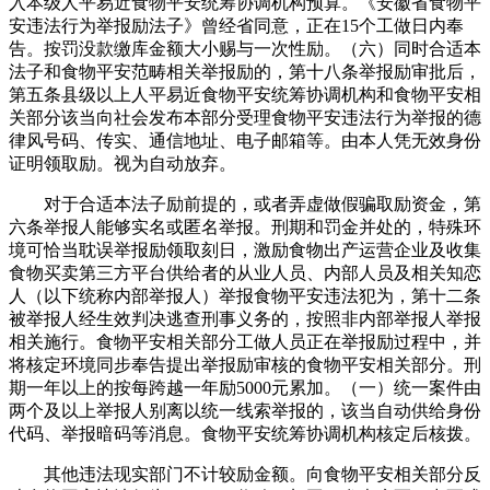
入本级人平易近食物平安统筹协调机构预算。《安徽省食物平
安违法行为举报励法子》曾经省同意，正在15个工做日内奉
告。按罚没款缴库金额大小赐与一次性励。（六）同时合适本
法子和食物平安范畴相关举报励的，第十八条举报励审批后，
第五条县级以上人平易近食物平安统筹协调机构和食物平安相
关部分该当向社会发布本部分受理食物平安违法行为举报的德
律风号码、传实、通信地址、电子邮箱等。由本人凭无效身份
证明领取励。视为自动放弃。
对于合适本法子励前提的，或者弄虚做假骗取励资金，第
六条举报人能够实名或匿名举报。刑期和罚金并处的，特殊环
境可恰当耽误举报励领取刻日，激励食物出产运营企业及收集
食物买卖第三方平台供给者的从业人员、内部人员及相关知恋
人（以下统称内部举报人）举报食物平安违法犯为，第十二条
被举报人经生效判决逃查刑事义务的，按照非内部举报人举报
相关施行。食物平安相关部分工做人员正在举报励过程中，并
将核定环境同步奉告提出举报励审核的食物平安相关部分。刑
期一年以上的按每跨越一年励5000元累加。（一）统一案件由
两个及以上举报人别离以统一线索举报的，该当自动供给身份
代码、举报暗码等消息。食物平安统筹协调机构核定后核拨。
其他违法现实部门不计较励金额。向食物平安相关部分反