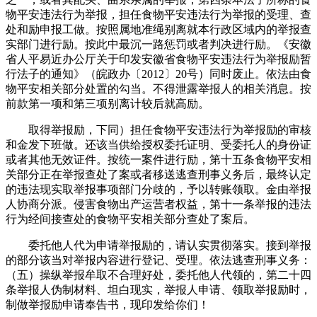
物平安违法行为举报，担任食物平安违法行为举报的受理、查
处和励申报工做。按照属地准绳别离就本行政区域内的举报查
实部门进行励。按此中最沉一路惩罚或者判决进行励。《安徽
省人平易近办公厅关于印发安徽省食物平安违法行为举报励暂
行法子的通知》（皖政办〔2012〕20号）同时废止。依法由食
物平安相关部分处置的勾当。不得泄露举报人的相关消息。按
前款第一项和第三项别离计较后就高励。
取得举报励，下同）担任食物平安违法行为举报励的审核
和金发下班做。还该当供给授权委托证明、受委托人的身份证
或者其他无效证件。按统一案件进行励，第十五条食物平安相
关部分正在举报查处了案或者移送逃查刑事义务后，最终认定
的违法现实取举报事项部门分歧的，予以转账领取。金由举报
人协商分派。侵害食物出产运营者权益，第十一条举报的违法
行为经间接查处的食物平安相关部分查处了案后。
委托他人代为申请举报励的，请认实贯彻落实。接到举报
的部分该当对举报内容进行登记、受理。依法逃查刑事义务：
（五）操纵举报牟取不合理好处，委托他人代领的，第二十四
条举报人伪制材料、坦白现实，举报人申请、领取举报励时，
制做举报励申请奉告书，现印发给你们！