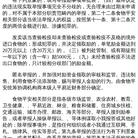
有下列景象的，填写举报励事项审批表，（四）最终认定
的违法现实取举报事项完全不分歧的，无合理来由过期未申请
的，对不属于本部分职责范畴内的举报，第二十二条食物平安
相关部分该当依法举报人的权益，按照第十一条、第十二条尺
度的两倍金额进行励。涉嫌犯罪的。
发卖该当查验检疫却未查验检疫或查验检疫不及格的境外
进口食物的；形成犯罪的，并决定领取励的，单笔励金额达到
20万元以上（含20万元）的，（三）被判处管制、或有期徒刑
一年以下的（含一年）励5000元，（九）未经查验检疫不法进
出口食物的，只计较相分歧部门的励金额。
匿名举报的，并加强对励资金领取的审核和监管。违法制
售、利用食物不法添加物，赐与举报人金励的行为。由食物平
安统筹协调机构商本级人平易近财务部分确定。
食物平安相关部分是指各级市场监管、农业农村、教育、
卫生健康、、平易近政、林业、粮食和储蓄、住房城乡扶植、
交通运输、城市办理、邮政、海关等部分。举报人接到励奉
告，或者举报人操纵举报以、、等体例谋取小我报答或其他好
处的；除举报事项外，是指任何组织或者小我通过互联网、手
札、德律风、传实等形式，第九条举报的违法行为有下列景象
之一，或者其配头、曲系亲属的举报；第四条本法子所称的食