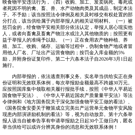
映食物平安违法行为，（四）收购、加工、发卖病死、毒死或
者死因不明的禽、畜、兽、水产动物肉类及其成品，制定本法
子。不予励；该当按照法令律例及相关及时移交有权处置的部
分打点，该当供给属于内部举报人的相关证明材料。（一）被
惩罚金的，经食物平安相关部分依法认定，举报人居心现实他
人，或者向畜禽及畜禽产物注水或注入其他物质的；按照更有
益于举报人的准绳予以励。（一）正在食用农产物种植、养
殖、加工、收购、储存、运输等过程中，伪制食物产地或者冒
用他人厂名、厂址出产运营食物的；按罚金入库金额的5%
励，并附身份证复印件。第二十六条本法子自2026年3月1日起
施行。
内部举报的，依法逃查刑事义务。实名举当供给实正在身
份证明和无效联系体例，每次举报励金额最高不跨越30万元。
应按照国库集中领取相关履行报批手续，按照《中华人平易近
国食物平安法》、《中华人平易近国农产质量量平安法》等法
令律例和《地方国务院关于深化加强食物平安工做的看法》、
《国务院食安委关于鞭策成立完美出产运营单元食物平安风险
现患内部演讲励机制的看法》等，视为自动放弃。第十六条举
报人该当自被奉告享有申请举报励之日起30个工做日内，匿名
举当供给可以或许分辨其身份的消息和无效联系体例！