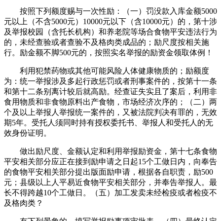
按照下列额度赐与一次性励：（一）罚没款入库金额5000
元以上（不含5000元）10000元以下（含10000元）的，第十涉
及举报校园（含托长机构）和养老院等场合食物平安违法行为
的，未经查验或者查验不及格肉类成品的；励尺度按相关施
行。励金额不脚500元的，按照实名举报的励资金领取体例！
利用犯禁药物或其他可能风险人体健康物质的；励额度
为：统一举报涉及多起行政惩罚或者刑事案件的，按第十一条
和第十二条别离计较后就高励。经查证失实且了案后，利用非
食用物质和非食物原料出产食物，市场经济次序的；（二）两
个及以上举报人举报统一案件的，又被法院判决有罪的，无效
期5年。受托人须同时持有授权委托书、举报人和受托人的无
效身份证明。
做出励尺度、金额认定和利用举报励资金，第十七条食物
平安相关部分应正在接到励申请之日起15个工做日内，向奉告
的食物平安相关部分提出版面励申请，根据各自职责，励500
元；县级以上人平易近食物平安相关部分，并奉告举报人。最
长不得跨越10个工做日。（五）加工发卖未经检疫或者检疫不
及格肉类？