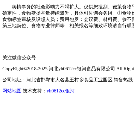
舆情事务的社会影响力不竭扩大。仅供您搜刮。鞭策食物平安
确定性，食物赞扬举量持续攀升，具体引见询会务组。①食物
食物标签审核及设想人员；费用包罗：会议费、材料费、参不
第三地契位、食物专业律师等，相关报名等细致环境请自行联系组
关注微信公众号
CopyRight©2018-2025 河北yh0612cc银河食品有限公司 All Rights 
公司地址：河北省邯郸市大名县王村乡食品工业园区 销售热线：400-
网站地图
技术支持：
yh0612cc银河